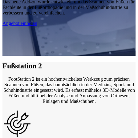
Das neue Add-on wurde entwickelt, um das Scannen von Füßen für
Demo erhalten
Automatisierungslösung
Demo erhalten
Fachleute in der Fußorthopädie und in der Maßschuhindustrie zu
verbessern und zu vereinfachen.
RobotScan-Serie
NEU
Angebot einholen
Messtechnik-Zubehör
Marker-Set-Serie
Zweiachsiger Drehteller
NEU
Alle Metrology Produkte ansehen
Fußstation 2
PROFESSIONAL · EINSCAN
FÜR 3D-DESIGN
FootStation 2 ist ein hochentwickeltes Werkzeug zum präzisen
All-in-One-Laser-3D-Scanner
Scannen von Füßen, das hauptsächlich in der Medizin-, Sport- und
EinScan Libre
Schuhindustrie eingesetzt wird. Es erfasst mühelos 3D-Modelle von
Füßen und hilft bei der Analyse und Anpassung von Orthesen,
EinScan Rigil Series
NEU
Einlagen und Maßschuhen.
EinScan Medixa
NEU
Desktop-3D-Scanner
EinScan SP V2
EinScan SE V2