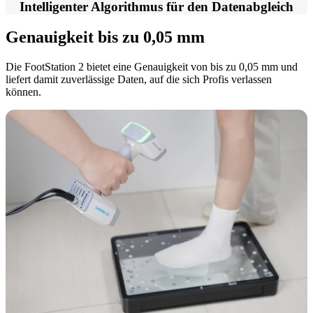
Intelligenter Algorithmus für den Datenabgleich
Intraoral Scan
Genauigkeit bis zu 0,05 mm
Aoralscan Elf
NEU
Aoralscan Elite Wireless
NEU
Die FootStation 2 bietet eine Genauigkeit von bis zu 0,05 mm und
Aoralscan Elite
NEU
liefert damit zuverlässige Daten, auf die sich Profis verlassen
Aoralscan 3 Wireless
können.
Aoralscan 3
Lab Scan
AutoScan-DS-EX Pro (H)
AutoScan-DS-EX Pro (C)
Dental 3D-Drucker
Ceramix-Nano
NEU
AccuFab-Aris
NEU
AccuFab F1
AccuFab CEL
AccuFab L4D/K