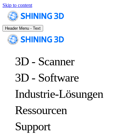
Skip to content
Header Menu - Text
3D - Scanner
3D - Software
Industrie-Lösungen
Ressourcen
METROLOGY
ZUR QUALITÄTSKONTROLLE
Support
Fallstudien
Optische 3D-Messung und dynamisches Tracking ohne Marker
FreeScan Trak ProW
NEU
Leitfäden
FreeScan