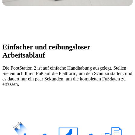
Neuer 3D-Gesichtsscanner
e-Motion
NEU
MetiSmile
Post-Processing-Einheiten
FabWash
Einfacher und reibungsloser
FabCure N2
NEU
Arbeitsablauf
FabCure 2
Die FootStation 2 ist auf einfache Handhabung ausgelegt. Stellen
Alle Dental Produkte ansehen
Sie einfach Ihren Fuß auf die Plattform, um den Scan zu starten, und
es dauert nur ein paar Sekunden, um die kompletten Fußdaten zu
erfassen.
Demo erhalten