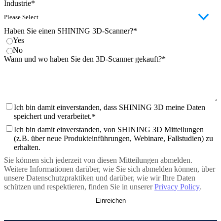
Industrie
*
Intraoral Scan
Aoralscan Elf
NEU
Haben Sie einen SHINING 3D-Scanner?
*
Aoralscan Elite Wireless
NEU
Yes
No
Aoralscan Elite
NEU
Wann und wo haben Sie den 3D-Scanner gekauft?
*
Aoralscan 3 Wireless
Aoralscan 3
Lab Scan
Ich bin damit einverstanden, dass SHINING 3D meine Daten
AutoScan-DS-EX Pro (H)
speichert und verarbeitet.
*
AutoScan-DS-EX Pro (C)
Ich bin damit einverstanden, von SHINING 3D Mitteilungen
(z.B. über neue Produkteinführungen, Webinare, Fallstudien) zu
Dental 3D-Drucker
erhalten.
Ceramix-Nano
NEU
Sie können sich jederzeit von diesen Mitteilungen abmelden.
Weitere Informationen darüber, wie Sie sich abmelden können, über
AccuFab-Aris
NEU
unsere Datenschutzpraktiken und darüber, wie wir Ihre Daten
AccuFab F1
schützen und respektieren, finden Sie in unserer
Privacy Policy
.
AccuFab CEL
AccuFab L4D/K