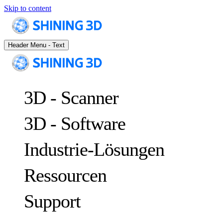
Skip to content
Header Menu - Text
3D - Scanner
3D - Software
Industrie-Lösungen
Ressourcen
METROLOGY
ZUR QUALITÄTSKONTROLLE
Support
Fallstudien
Optische 3D-Messung und dynamisches Tracking ohne Marker
FreeScan Trak ProW
NEU
Leitfäden
FreeScan