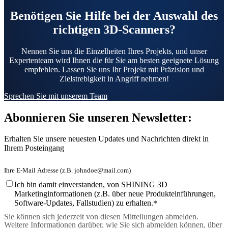
Neuer 3D-Gesichtsscanner
Benötigen Sie Hilfe bei der Auswahl des
e-Motion
NEU
richtigen 3D-Scanners?
MetiSmile
Nennen Sie uns die Einzelheiten Ihres Projekts, und unser
Post-Processing-Einheiten
Expertenteam wird Ihnen die für Sie am besten geeignete Lösung
empfehlen. Lassen Sie uns Ihr Projekt mit Präzision und
FabWash
Zielstrebigkeit in Angriff nehmen!
FabCure N2
NEU
Sprechen Sie mit unserem Team
FabCure 2
Abonnieren Sie unseren Newsletter:
Alle Dental Produkte ansehen
Erhalten Sie unsere neuesten Updates und Nachrichten direkt in
Ihrem Posteingang
Demo erhalten
Ich bin damit einverstanden, von SHINING 3D
Marketinginformationen (z.B. über neue Produkteinführungen,
Software-Updates, Fallstudien) zu erhalten.
*
Sie können sich jederzeit von diesen Mitteilungen abmelden.
Weitere Informationen darüber, wie Sie sich abmelden können, über